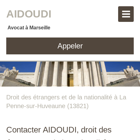
AIDOUDI
Avocat à Marseille
Appeler
Droit des étrangers et de la nationalité à La
Penne-sur-Huveaune (13821)
Contacter AIDOUDI, droit des